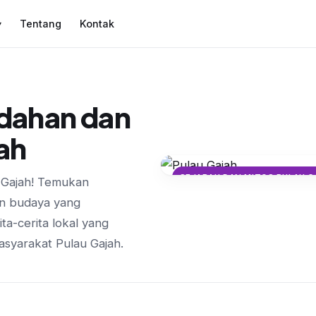
Tentang
Kontak
▾
dahan dan
ah
SEJARAH DAN MITOS PULAU 
u Gajah! Temukan
Legenda Asal Usul 
an budaya yang
Dua Sungai
ita-cerita lokal yang
asyarakat Pulau Gajah.