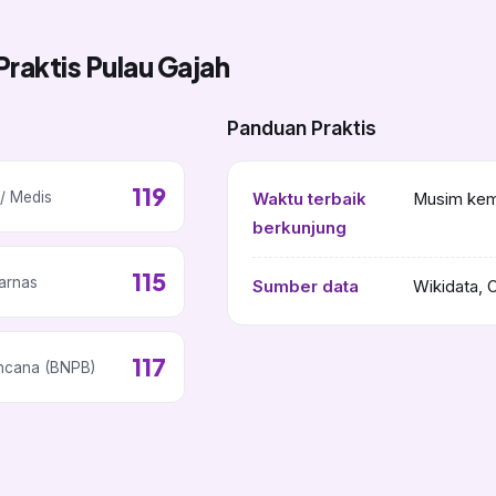
Praktis Pulau Gajah
Panduan Praktis
119
/ Medis
Waktu terbaik
Musim kema
berkunjung
115
arnas
Sumber data
Wikidata, 
117
ncana (BNPB)