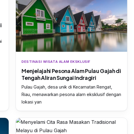
i
i
DESTINASI WISATA ALAM EKSKLUSIF
Menjelajahi Pesona Alam Pulau Gajah di
Tengah Aliran Sungai Indragiri
Pulau Gajah, desa unik di Kecamatan Rengat,
Riau, menawarkan pesona alam eksklusif dengan
lokasi yan