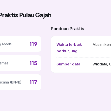
Praktis Pulau Gajah
Panduan Praktis
119
/ Medis
Waktu terbaik
Musim kema
berkunjung
115
arnas
Sumber data
Wikidata, 
117
ncana (BNPB)