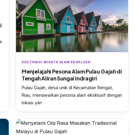
i
i
DESTINASI WISATA ALAM EKSKLUSIF
Menjelajahi Pesona Alam Pulau Gajah di
Tengah Aliran Sungai Indragiri
Pulau Gajah, desa unik di Kecamatan Rengat,
Riau, menawarkan pesona alam eksklusif dengan
lokasi yan