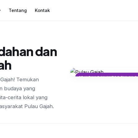
Tentang
Kontak
▾
dahan dan
ah
SEJARAH DAN MITOS PULAU 
u Gajah! Temukan
Legenda Asal Usul 
an budaya yang
Dua Sungai
ita-cerita lokal yang
asyarakat Pulau Gajah.